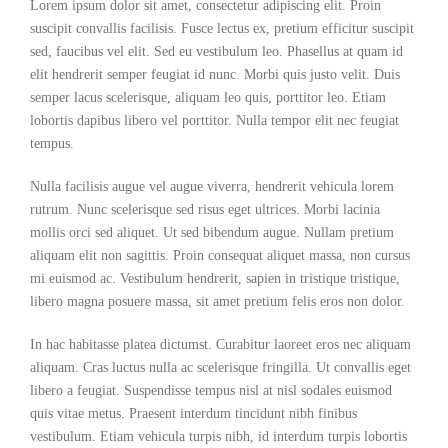
Lorem ipsum dolor sit amet, consectetur adipiscing elit. Proin
suscipit convallis facilisis. Fusce lectus ex, pretium efficitur suscipit
sed, faucibus vel elit. Sed eu vestibulum leo. Phasellus at quam id
elit hendrerit semper feugiat id nunc. Morbi quis justo velit. Duis
semper lacus scelerisque, aliquam leo quis, porttitor leo. Etiam
lobortis dapibus libero vel porttitor. Nulla tempor elit nec feugiat
tempus.
Nulla facilisis augue vel augue viverra, hendrerit vehicula lorem
rutrum. Nunc scelerisque sed risus eget ultrices. Morbi lacinia
mollis orci sed aliquet. Ut sed bibendum augue. Nullam pretium
aliquam elit non sagittis. Proin consequat aliquet massa, non cursus
mi euismod ac. Vestibulum hendrerit, sapien in tristique tristique,
libero magna posuere massa, sit amet pretium felis eros non dolor.
In hac habitasse platea dictumst. Curabitur laoreet eros nec aliquam
aliquam. Cras luctus nulla ac scelerisque fringilla. Ut convallis eget
libero a feugiat. Suspendisse tempus nisl at nisl sodales euismod
quis vitae metus. Praesent interdum tincidunt nibh finibus
vestibulum. Etiam vehicula turpis nibh, id interdum turpis lobortis